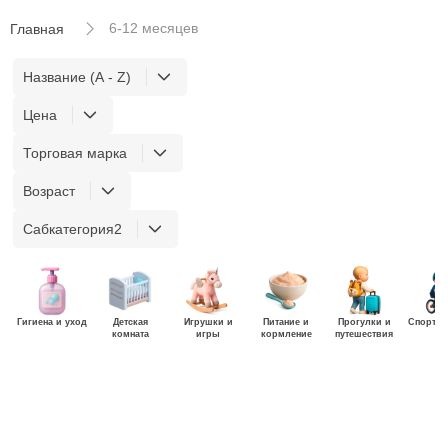
6-12 месяцев
Главная
Название (A - Z)
Цена
Торговая марка
Возраст
Сабкатегория2
Гигиена и уход
Детская
Игрушки и
Питание и
Прогулки и
Спорт и
комната
игры
кормление
путешествия