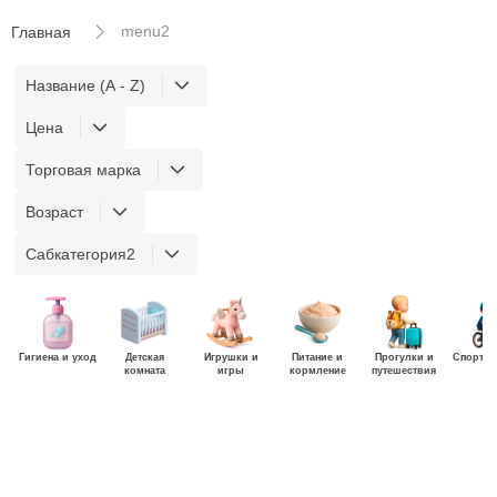
menu2
Главная
Название (A - Z)
Цена
Торговая марка
Возраст
Сабкатегория2
Гигиена и уход
Детская
Игрушки и
Питание и
Прогулки и
Спорт и
комната
игры
кормление
путешествия