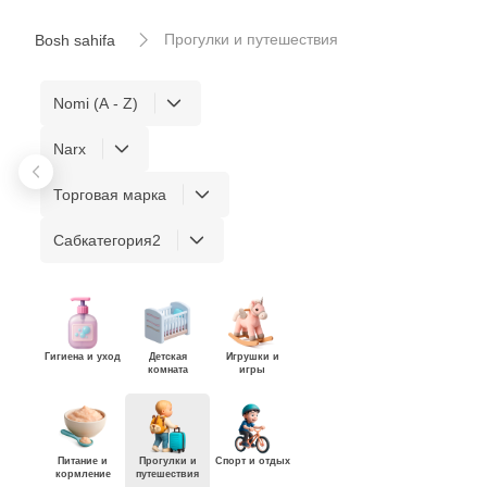
Прогулки и путешествия
Bosh sahifa
Nomi (A - Z)
Narx
Торговая марка
Сабкатегория2
Гигиена и уход
Детская
Игрушки и
комната
игры
Питание и
Прогулки и
Спорт и отдых
кормление
путешествия