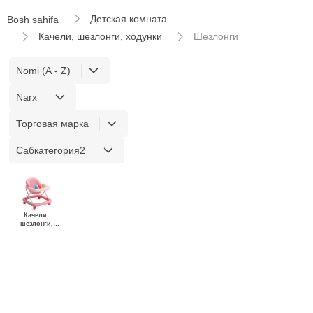
Детская комната
Bosh sahifa
Качели, шезлонги, ходунки
Шезлонги
Nomi (A - Z)
Narx
Торговая марка
Сабкатегория2
Качели,
шезлонги,
ходунки