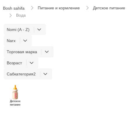
Питание и кормление
Детское питание
Bosh sahifa
Вода
Nomi (A - Z)
Narx
Торговая марка
Возраст
Сабкатегория2
Детское
питание